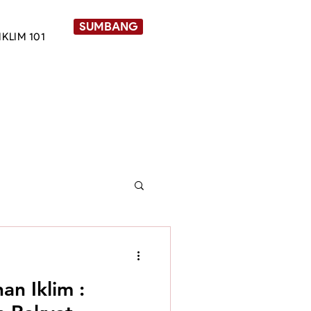
SUMBANG
IKLIM 101
Asli
an Iklim :