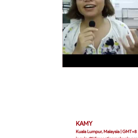
Huta
Aca
Gen
Good
Keny
KAMY
Kuala Lumpur, Malaysia | GMT+8