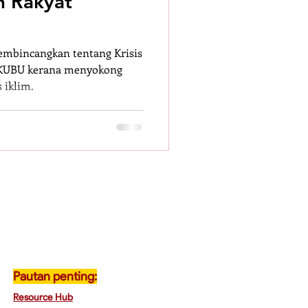
n Rakyat
 membincangkan tentang Krisis
a KUBU kerana menyokong
 iklim.
ance
Pautan penting:
Resource Hub