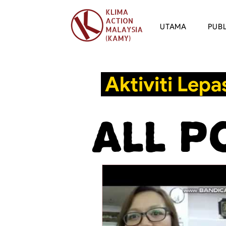
UTAMA
PUBL
Aktiviti Lepa
All P
Clim
Banj