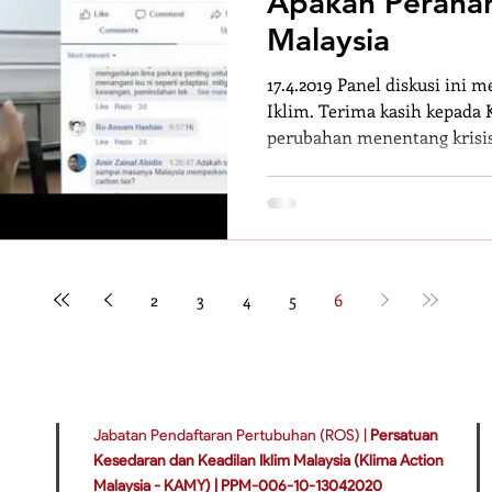
Apakah Perana
n
Jerebu
Malaysia
17.4.2019 Panel diskusi ini
ra
Artikel
Iklim. Terima kasih kepad
perubahan menentang krisis
der
 Govern
2
3
4
5
6
ataan
Jabatan Pendaftaran Pertubuhan (ROS) |
Persatuan
Kesedaran dan Keadilan Iklim Malaysia (Klima Action
Malaysia - KAMY) |
PPM-006-10-13042020