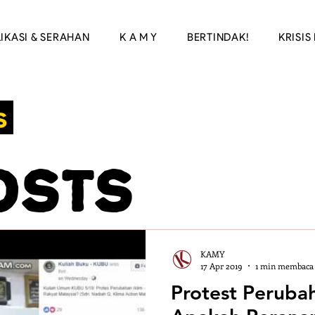
IKASI & SERAHAN
K A M Y
BERTINDAK!
KRISIS 
s
osts
ate strike
KAMY
ir
Orang 
17 Apr 2019
1 min membaca
Protest Perubah