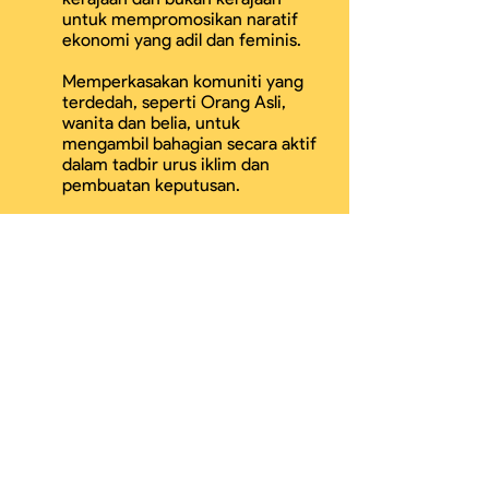
untuk mempromosikan naratif
ekonomi yang adil dan feminis.
Memperkasakan komuniti yang
terdedah, seperti Orang Asli,
wanita dan belia, untuk
mengambil bahagian secara aktif
dalam tadbir urus iklim dan
pembuatan keputusan.
Berdedikasi untuk membina
gabungan masyarakat sivil
untuk memupuk pengetahuan
dan daya tahan.
KAMY
Kuala Lumpur, Malaysia | GMT+8
inquiry@klimaactionmalaysia.org