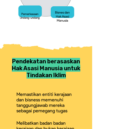
Bisnes dan
Pemerkasaan
Hak Asasi
Undang-undang
Manusia
Pendekatan berasaskan
Hak Asasi Manusia untuk
Tindakan Iklim
Memastikan entiti kerajaan
dan bisness memenuhi
tanggungjawab mereka
sebagai pemegang tugas
Melibatkan badan badan
kerajaan dan bukan kerajaan