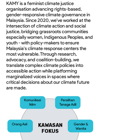
KAMY is a feminist climate justice
organisation advancing rights-based,
gender-responsive climate governance in
Malaysia. Since 2020, we've worked at the
intersection of climate action and social
justice, bridging grassroots communities
especially women, Indigenous Peoples, and
youth - with policy-makers to ensure
Malaysia's climate response centers the
most vulnerable. Through research,
advocacy, and coalition-building, we
translate complex climate policies into
accessible action while platforming
marginalized voices in spaces where
critical decisions about our climate future
are made.
Komunikasi
Peralihan
Iklim
Tenaga Adil
Orang Asli
Gender &
KAWASAN
Wanita
FOKUS