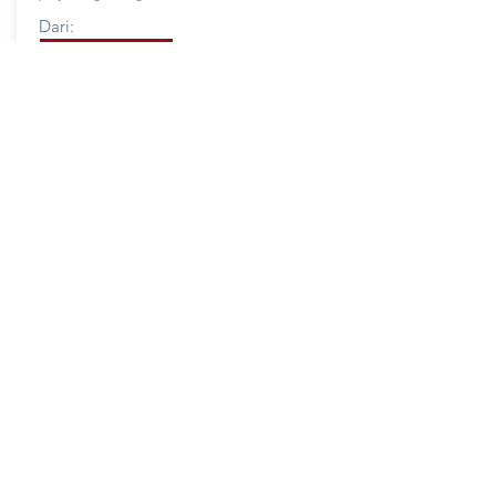
Dari:
FMT
Lihat semua
BERTINDAK!