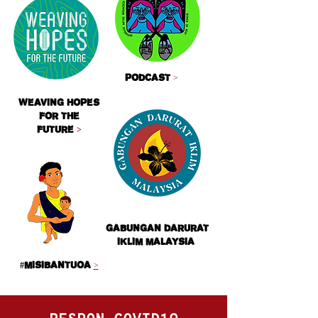
Podcast
>
Weaving Hopes
for the
Future
>
Gabungan Darurat
Iklim Malaysia
#MisiBantuOA
>