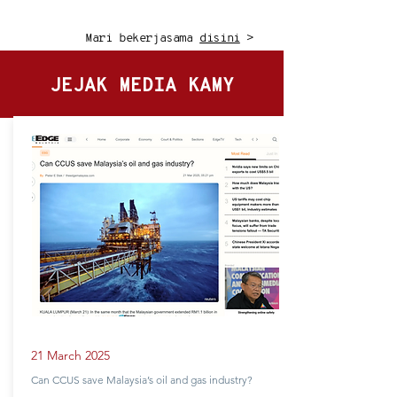
Mari bekerjasama
disini
>
JEJAK MEDIA KAMY
21 March 2025
Can CCUS save Malaysia’s oil and gas industry?