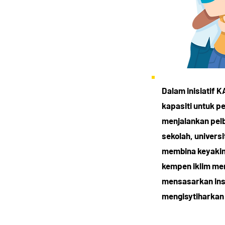
Dalam inisiatif
kapasiti untuk p
menjalankan pelba
sekolah, universi
membina keyakin
kempen iklim mer
mensasarkan inst
mengisytiharkan 