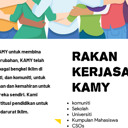
Rakan
 KAMY untuk membina
erubahan, KAMY telah
Kerjas
gai bengkel iklim di
ti, dan komuniti, untuk
KAMY
an dan kemahiran untuk
eka sendiri. Kami
itusi pendidikan untuk
komuniti
Sekolah
darurat iklim.
Universiti
Kumpulan Mahasiswa
CSOs