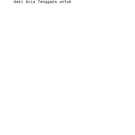
dari Asia Tenggara untuk
dokumentasi
aktiviti permakultur oleh
anak-anak muda sepanjang
pandemik COVID-19 di Asia
Tenggara.
Tekan untuk info lanjut
Siri Webinar
kolaborasi bersama
Siri webinar dan
bengkel ini adalah