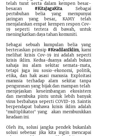
telah turut serta dalam kempen besar-
besaran
#KitaJagaKita
. Sebagai
pertubuhan belia yang mempunyai
jaringan yang besar, KAMY telah
menjalankan empat kempen respon Cov-
19 seperti tertera di bawah, untuk
meningkatkan daya tahan komuniti.
Sebagai sebuah kumpulan belia yang
berteraskan prinsip
#KeadilanIklim
, kami
melihat krisis Cov-19 ini adalah seperti
krisis iklim. Kedua-duanya adalah bukan
sahaja isu alam sekitar semata-mata,
tetapi juga isu sosio-ekonomi, politik,
etika, dan hak asasi manusia. Exploitasi
manusia terhadap alam sekitar tanpa
pengurusan yang bijak dan mampan telah
menjejaskan keseimbangan ekosistem
dan membuka pintu untuk lebih banyak
virus berbahaya seperti COVID-19. Saintis
berpendapat bahawa krisis iklim adalah
'multiplikator' yang akan memburukkan
keadaan ini.
Oleh itu, solusi jangka pendek bukanlah
solusi sebenar jika kita ingin mencapai